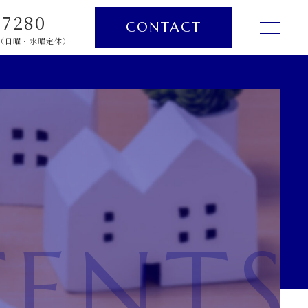
-7280
CONTACT
00（日曜・水曜定休）
TOP
PICK UP
ABOUT
SERVICE
NEWS
ENTS
CONTENTS
INFORMATION