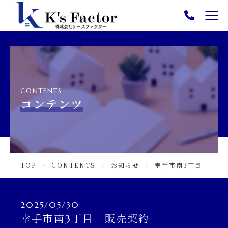
TOP
PICK UP
ABOUT
CONTENTS
SERVICE
コンテンツ
NEWS
CONTENTS
TOP
CONTENTS
お知らせ
幸手市南3丁目 販売
INFORMATION
ニュース一覧
2025/05/30
幸手市南3丁目 販売契約