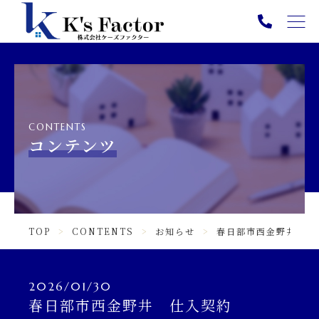
TOP
PICK UP
ABOUT
CONTENTS
SERVICE
コンテンツ
NEWS
CONTENTS
TOP
CONTENTS
お知らせ
春日部市西金野井 仕
INFORMATION
ニュース一覧
2026/01/30
春日部市西金野井 仕入契約