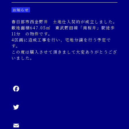
キャンペーン一覧
お知らせ
春日部市西金野井 土地仕入契約が成立しました。
コンテンツ一覧
敷地面積647.05㎡ 東武野田線「南桜井」駅徒歩
11分 の物件です。
4区画に造成工事を行い、宅地分譲を行う予定で
お問い合わせフォーム
す。
この度は購入させて頂きまして大変ありがとうござ
いました。