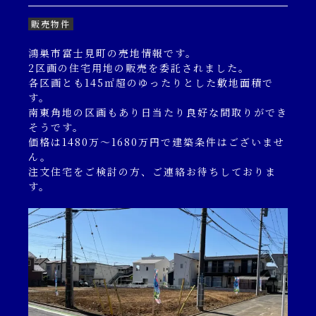
キャンペーン一覧
販売物件
鴻巣市富士見町の売地情報です。
コンテンツ一覧
2区画の住宅用地の販売を委託されました。
各区画とも145㎡超のゆったりとした敷地面積で
す。
お問い合わせフォーム
南東角地の区画もあり日当たり良好な間取りができ
そうです。
価格は1480万～1680万円で建築条件はございませ
ん。
注文住宅をご検討の方、ご連絡お待ちしておりま
す。